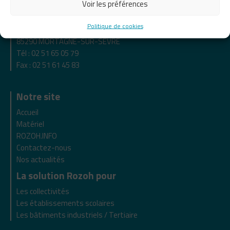
Voir les préférences
réel.
Politique de cookies
ZI de Maunit - 370 rue de Maunit
85290 MORTAGNE-SUR-SEVRE
Tél : 02 51 65 05 79
Fax : 02 51 61 45 83
Notre site
Accueil
Matériel
ROZOH.INFO
Contactez-nous
Nos actualités
La solution Rozoh pour
Les collectivités
Les établissements scolaires
Les bâtiments industriels / Tertiaire